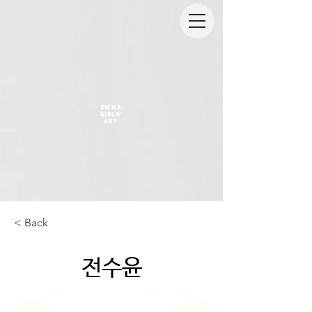
EWHA
GIRLS'
ART
< Back
전수윤