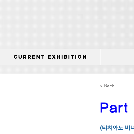
Current Exhibition
< Back
Part
<티치아노 비