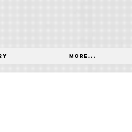
ry
More...