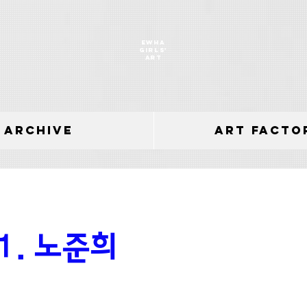
EWHA
GIRLS'
ART
archive
Art Facto
 1. 노준희