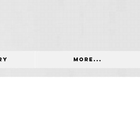
ry
More...