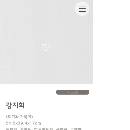
EWHA
GIRLS'
ART
< Back
강지희
<토끼와 거북이>
54.5x39.4x17cm
도화지, 폼보드, 하드보드지, 색연필, 수채화