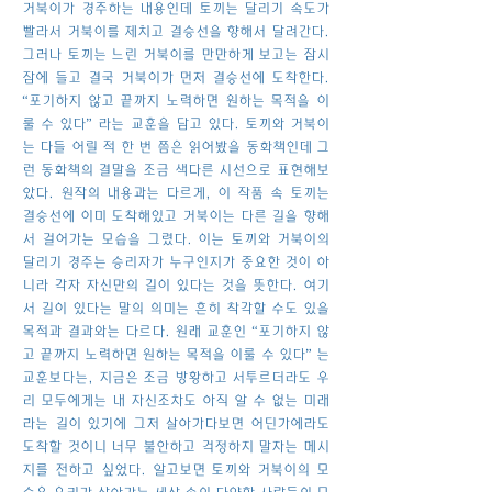
거북이가 경주하는 내용인데 토끼는 달리기 속도가
빨라서 거북이를 제치고 결승선을 향해서 달려간다.
그러나 토끼는 느린 거북이를 만만하게 보고는 잠시
잠에 들고 결국 거북이가 먼저 결승선에 도착한다.
“포기하지 않고 끝까지 노력하면 원하는 목적을 이
룰 수 있다” 라는 교훈을 담고 있다. 토끼와 거북이
는 다들 어릴 적 한 번 쯤은 읽어봤을 동화책인데 그
런 동화책의 결말을 조금 색다른 시선으로 표현해보
았다. 원작의 내용과는 다르게, 이 작품 속 토끼는
결승선에 이미 도착해있고 거북이는 다른 길을 향해
서 걸어가는 모습을 그렸다. 이는 토끼와 거북이의
달리기 경주는 승리자가 누구인지가 중요한 것이 아
니라 각자 자신만의 길이 있다는 것을 뜻한다. 여기
서 길이 있다는 말의 의미는 흔히 착각할 수도 있을
목적과 결과와는 다르다. 원래 교훈인 “포기하지 않
고 끝까지 노력하면 원하는 목적을 이룰 수 있다” 는
교훈보다는, 지금은 조금 방황하고 서투르더라도 우
리 모두에게는 내 자신조차도 아직 알 수 없는 미래
라는 길이 있기에 그저 살아가다보면 어딘가에라도
도착할 것이니 너무 불안하고 걱정하지 말자는 메시
지를 전하고 싶었다. 알고보면 토끼와 거북이의 모