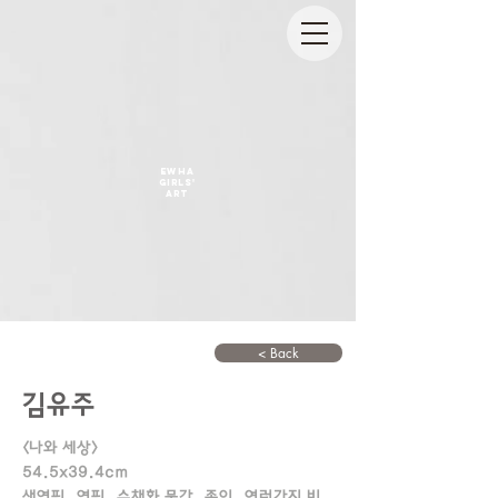
EWHA
GIRLS'
ART
< Back
김유주
<나와 세상>
54.5x39.4cm
색연필, 연필, 수채화 물감, 종이, 여러가지 비