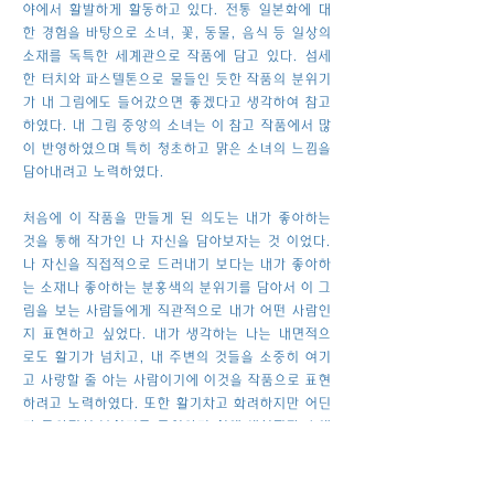
야에서 활발하게 활동하고 있다. 전통 일본화에 대
한 경험을 바탕으로 소녀, 꽃, 동물, 음식 등 일상의
소재를 독특한 세계관으로 작품에 담고 있다. 섬세
한 터치와 파스텔톤으로 물들인 듯한 작품의 분위기
가 내 그림에도 들어갔으면 좋겠다고 생각하여 참고
하였다. 내 그림 중앙의 소녀는 이 참고 작품에서 많
이 반영하였으며 특히 청초하고 맑은 소녀의 느낌을
담아내려고 노력하였다.
처음에 이 작품을 만들게 된 의도는 내가 좋아하는
것을 통해 작가인 나 자신을 담아보자는 것 이었다.
나 자신을 직접적으로 드러내기 보다는 내가 좋아하
는 소재나 좋아하는 분홍색의 분위기를 담아서 이 그
림을 보는 사람들에게 직관적으로 내가 어떤 사람인
지 표현하고 싶었다. 내가 생각하는 나는 내면적으
로도 활기가 넘치고, 내 주변의 것들을 소중히 여기
고 사랑할 줄 아는 사람이기에 이것을 작품으로 표현
하려고 노력하였다. 또한 활기차고 화려하지만 어딘
가 동화적인 분위기를 표현하기 위해 색연필과 수채
화 물감을 사용하였고 소중히 모아두었던 비즈 스티
커나 여러 장식들을 활용하였다. 내 세상과 나를 표