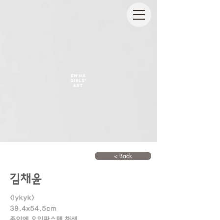
EWHA
GIRLS'
ART
< Back
김채윤
<Iykyk>
39.4x54.5cm
종이에 오일파스텔 채색