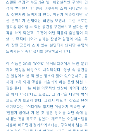
스텔톤 색감과 부드러운 빛, 비현실적인 구성이 겹
겹이 쌓이면서 한 번쯤 머릿속에 스쳐 지나갔던 꿈
속 장면처럼 느껴지게 한다. 어딘가 익숙하지만 낯
선 분위기가 존재하는 화면을 보면서, 그런 모호한
감각을 담아낼 수 있는 공간을 구현해보고 싶다는 생
각을 하게 되었고, 그것이 이번 작품의 출발점이 되
었다. 뮤직비디오가 남기는 잔상과 감정의 여운, 특
히 장면 곳곳에 스며 있는 설명되지 않지만 분명히
느껴지는 익숙한 정서를 전달하고자 한다.
이 작품은 XG의 ‘IYKYK’ 뮤직비디오에서 느낀 분위
기와 인상을 바탕으로 시작되었다. 영상 속 공간들
은 일상에서 본 적 있는 장소와 닮아 있으면서도, 동
시에 마치 외계 행성을 떠올리게 하는 듯한 낯선 느
낌을 준다. 나는 이런 이중적인 인상이 기억과 상상
을 함께 자극한다고 느꼈고, 그 감각을 나만의 방식
으로 옮겨 보고자 했다. 그래서 어느 한 장소로 단정
짓기보다는, ‘어디에도 없지만 이상하게 익숙한 곳’,
‘언젠가 꿈에서 가 본 것 같은 장소’를 화면 속에 담
아내는 것을 목표로 삼았다. 재료로는 오일파스텔을
사용해 매끄럽게 정리하기보다는, 꾸덕하게 남는 두