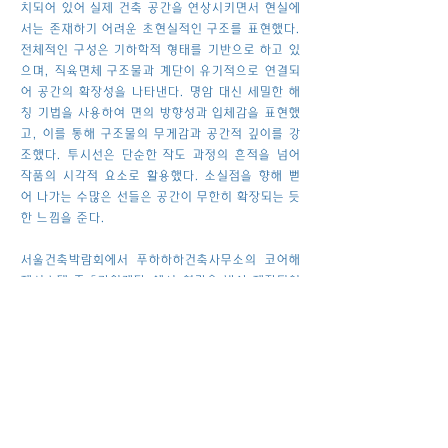
치되어 있어 실제 건축 공간을 연상시키면서 현실에
서는 존재하기 어려운 초현실적인 구조를 표현했다.
전체적인 구성은 기하학적 형태를 기반으로 하고 있
으며, 직육면체 구조물과 계단이 유기적으로 연결되
어 공간의 확장성을 나타낸다. 명암 대신 세밀한 해
칭 기법을 사용하여 면의 방향성과 입체감을 표현했
고, 이를 통해 구조물의 무게감과 공간적 깊이를 강
조했다. 투시선은 단순한 작도 과정의 흔적을 넘어
작품의 시각적 요소로 활용했다. 소실점을 향해 뻗
어 나가는 수많은 선들은 공간이 무한히 확장되는 듯
한 느낌을 준다.
서울건축박람회에서 푸하하하건축사무소의 코어해
제시스템 중 「가위계단」에서 영감을 받아 제작되었
다. 가위계단이 보여주는 독창적인 공간 구성과 계
단을 통한 동선의 연결 방식에 관심을 가지게 되었으
며, 이를 투시 드로잉으로 재해석하고자 하였다. 투
시 원리를 활용하여 평면 위에서 공간을 어떻게 표현
할 수 있는지 탐구한 결과 단순히 건축물을 사실적으
로 재현하는 것이 아니라, 계단이라는 이동의 상징
적 요소를 중심으로 공간의 연결성과 확장성을 시각