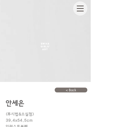
EWHA
GIRLS'
ART
< Back
안세은
<투시법&소실점>
39.4x54.5cm
일러스트볼펜