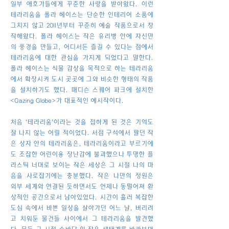
일부 애호가들에게 꾸준한 사랑을 받아왔다. 이런
테라리움을 폴라 헤이스는 단순한 인테리어 소품에
그치지 않고 2011년부터 꾸준히 예술 작품으로서 창
작해왔다. 폴라 헤이스는 작은 유리병 안에 자신만
의 풍경을 만들고, 어디서든 즐길 수 있다는 점에서
테라리움에 대한 관심을 가지게 되었다고 말한다.
폴라 헤이스는 식물 감상을 목적으로 하는 테라리움
에서 확장시켜 도시 곳곳에 그와 비슷한 형태의 작품
을 설치하기도 했다. 매디슨 스퀘어 파크에 설치한
<Gazing Globe>가 대표적인 예시작이다.
처음 ‘테라리움’이라는 것을 접하게 된 것은 기억도
잘 나지 않는 어릴 적이었다. 서점 구석에서 팔던 작
은 상자 안의 테라리움은, 테라리움이라고 부르기에
도 조잡한 어린이용 장난감에 불과했으나 투명한 플
라스틱 너머로 보이는 작은 세상은 그 시절 나의 마
음을 사로잡기에는 충분했다. 작은 나만의 정원은
외부 세계와 연결된 듯하면서도 언제나 동떨어져 환
상적인 공간으로서 남아있었다. 시간이 흘러 복잡한
도심 속에서 바쁜 일상을 살아가던 어느 날, 버리려
고 치워둔 물건들 사이에서 그 테라리움을 발견했