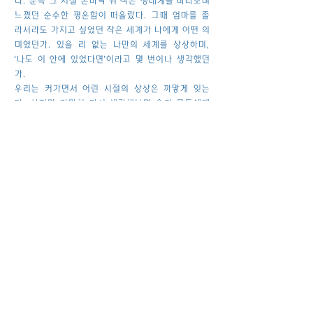
다. 문득 그 시절 손바닥 위 작은 생태계를 바라보며
느꼈던 순수한 평온함이 떠올랐다. 그때 엄마를 졸
라서라도 가지고 싶었던 작은 세계가 나에게 어떤 의
미였던가. 있을 리 없는 나만의 세계를 상상하며,
‘나도 이 안에 있었다면’이라고 몇 번이나 생각했던
가.
우리는 커가면서 어린 시절의 상상은 까맣게 잊는
다. 하지만 가만히 다시 생각해보면 우리 모두에게
한 번이라도 ‘나만의 정원’은 존재하지 않았는가? 이
카페는 바로 그 기억의 연장선이자, 삭막한 콘크리
트 숲을 살아가는 현대인들에게 바치는 '거대한 위로
의 정원’이다.
이 공간은 단순히 식물이 많은 '식물원 카페'에 그치
지 않는다. 어떤 환경에서도 자신의 공간에 존재하
는 테라리움처럼, 거대한 유리 창이 카페의 외부와
내부를 분리하면서도 연결한다. 내부의 거대한 식물
들은 마치 상상 속의 세계처럼 반겨주며 방문객들에
게 세상에서 가장 작은 존재가 된 것 같은 느낌을 줌
으로써 마치 스스로가 어릴 적 동경하던 세계의 주인
공이 된 듯한 이색적인 공간감을 경험하게 된다. 카
페의 뼈대가 되는 투명한 유리벽은 바깥 세상의 소음
을 완벽히 차단한다.