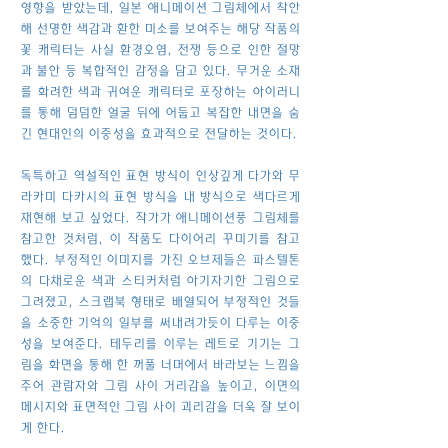
영향을 받았는데, 일본 애니메이션 그림체에서 착안
해 선명한 색감과 환한 미소를 보여주는 해당 작품의
꽃 캐릭터는 사실 환경오염, 전쟁 등으로 인한 절망
과 불안 등 복합적인 감정을 담고 있다. 무거운 소재
를 화려한 색과 귀여운 캐릭터로 포장하는 아이러니
를 통해 덤덤한 얼굴 뒤에 어둡고 복잡한 내면을 숨
긴 현대인의 이중성을 효과적으로 전달하는 것이다.
독특하고 역설적인 표현 방식이 인상깊게 다가와 무
라카미 다카시의 표현 방식을 내 방식으로 색다르게
재현해 보고 싶었다. 작가가 애니메이션풍 그림체를
참고한 것처럼, 이 작품도 다이어리 꾸미기를 참고
했다. 부정적인 이미지를 가진 오브제들은 파스텔톤
의 다채로운 색과 스티커처럼 아기자기한 그림으로
그려졌고, 스크랩북 형태로 배열되어 부정적인 것들
을 소중한 기억의 일부를 써내려가듯이 다루는 이중
성을 보여준다. 테두리를 이루는 레트로 기기는 그
림을 화면을 통해 한 꺼풀 너머에서 바라보는 느낌을
주어 관람자와 그림 사이 거리감을 높이고, 이면의
메시지와 표면적인 그림 사이 괴리감을 더욱 잘 보이
게 한다.