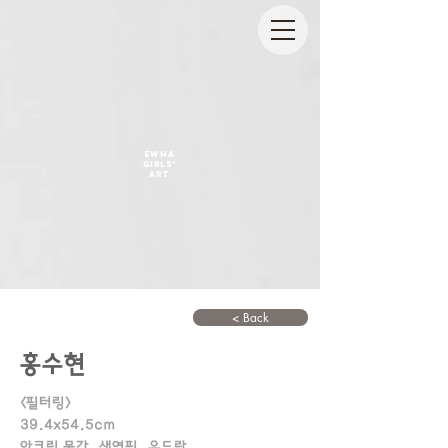
EWHA
GIRLS'
ART
< Back
홍수현
<필터링>
39.4x54.5cm
아크릴 물감, 색연필, 우드락