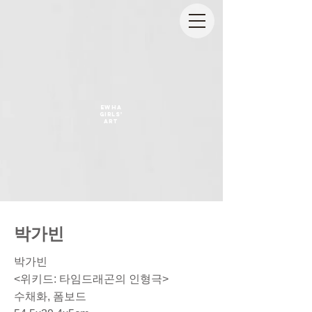
EWHA
GIRLS'
ART
박가빈
박가빈
<위키드: 타임드래곤의 인형극>
수채화, 폼보드