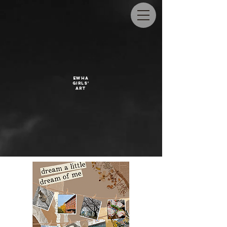
EWHA
GIRLS'
ART