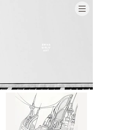
EWHA
GIRLS'
ART