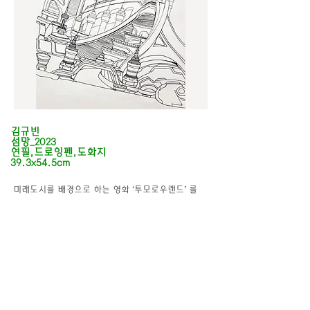
김규빈
섬망_2023
연필,드로잉펜,도화지
김규빈
39.3x54.5cm
 미래도시를 배경으로 하는 영화 ‘투모로우랜드’ 를 
감상하고 당일의 자각몽을 기록해 둔 일기를 참고해 
그려냈습니다. 건설적인 구조를 표현하기 위해 드로
잉펜으로 작업했으며, 마천루가 중심이 되는 미래도
시 주제의 작품들을 참고했습니다. 최근에 감상한 
‘인셉션’의 꿈에 대한 세계관을 작품의 제목인 섬망
으로 선택했습니다.