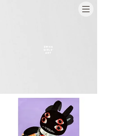
EWHA
GIRLS'
ART