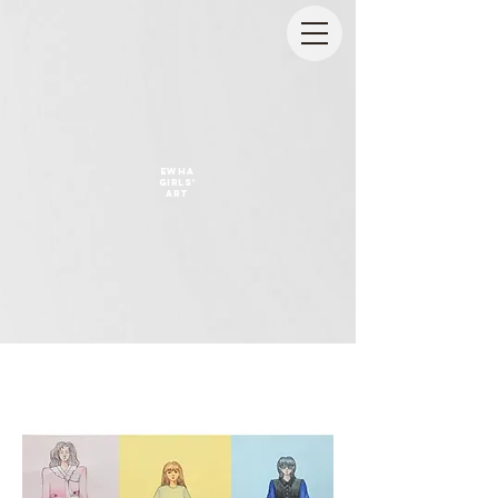
EWHA
GIRLS'
ART