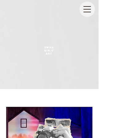
EWHA
GIRLS'
ART