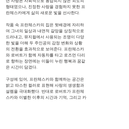
던 사랑은 사회적으로 용납되지 않는 외도의 
형태였으나, 진정한 사랑을 경험하지 못한 프
란체스카에게 삶의 새로운 빛을 선사한다.
작품 속 프란체스카의 집은 뒷배경에 자리하
여 그녀의 일상과 내면적 갈망을 상징적으로 
드러내고, 뮤지컬에서 사용되는 조명이 다양
한 빛을 더해 두 주인공의 감정 변화와 상황
의 전환을 효과적으로 보여준다. 프란체스카
와 로버트가 함께 자동차를 타고 로즈먼 다리
로 향하는 장면에는 이들이 누린 행복과 꿈같
은 시간이 담겼다.
구성에 있어, 프란체스카와 함께하는 공간은 
밝고 따스한 컬러로 표현해 사랑의 생생함과 
설렘을 극대화했다. 반대로 로버트가 프란체
스카와 이별한 이후의 시간과 기억, 그리고 카
메라 뒤에 머무는 그의 모습은 흑백으로 풀어
내어 쓸쓸함과 상실의 정서를 강조하고자 했
다. 실제 극에서는 로버트가 프란체스카를 만
날 때만 무대 앞으로, 즉 카메라 뷰파인더 속
으로 걸어나오고, 그 외의 순간에는 늘 무대 