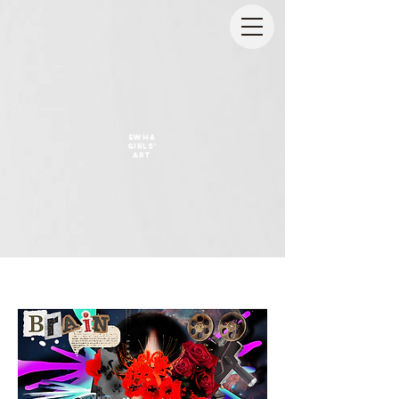
EWHA
GIRLS'
ART