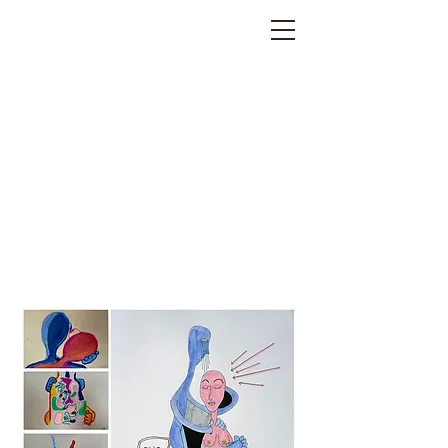
EWHA
GIRLS'
ART