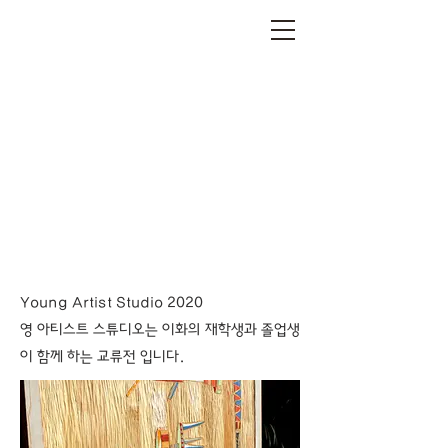
EWHA
GIRLS'
ART
Young Artist Studio 2020
영 아티스트 스튜디오는 이화의 재학생과 졸업생
이 함께 하는 교류전 입니다.