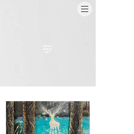
EWHA
GIRLS'
ART