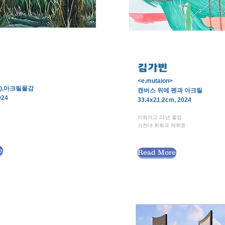
김가빈
<e.mutaion>
),아크릴물감
캔버스 위에 펜과 아크릴
024
33.4x21.2cm, 2024
이화여고 21년 졸업
가천대 회화과 재학중
e
Read More