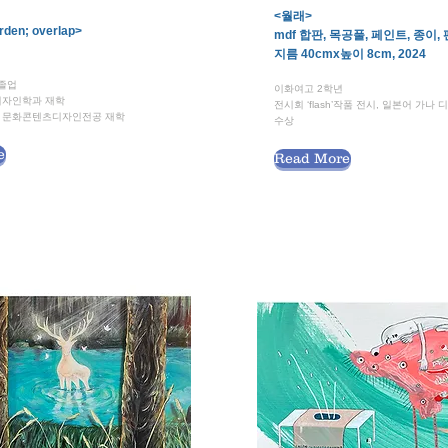
<월래>
rden; overlap>
mdf 합판, 목공풀, 페인트, 종이,
지름 40cmx높이 8cm, 2024
 졸업
이화여고 2학년
디자인학과 재학
전시회 ‘flash’작품 전시, 일본어 가나
 문화콘텐츠디자인전공 재학
수상
e
Read More