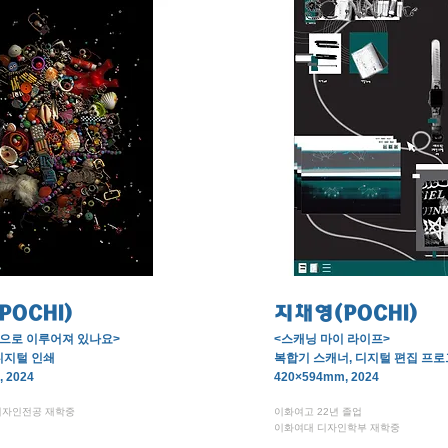
POCHI)
지채영(POCHI)
으로 이루어져 있나요>
<스캐닝 마이 라이프>
디지털 인쇄
복합기 스캐너, 디지털 편집 프
 2024
420×594mm, 2024
디자인전공 재학중
이화여고 22년 졸업
이화여대 디자인학부 재학중