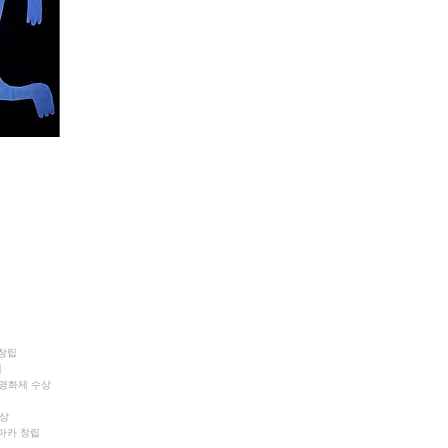
 창립
여
이션영화제 수상
수상
 마카 창립