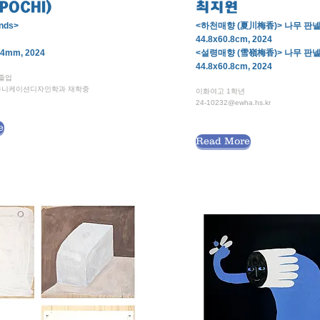
POCHI)
최지원
ends>
<하천매향 (夏川梅香)> 나무 판넬
44.8x60.8cm, 2024
4mm, 2024
<설령매향 (雪嶺梅香)> 나무 판넬
44.8x60.8cm, 2024
 졸업
뮤니케이션디자인학과 재학중
이화여고 1학년
24-10232@ewha.hs.kr
e
Read More