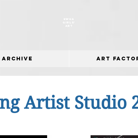
EWHA
GIRLS'
ART
archive
Art Facto
ng Artist Studio 