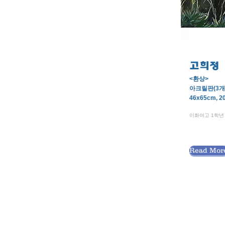
고희정
<환상>
아크릴판(3개
46x65cm, 2
이화여고 1학년
Read Mor