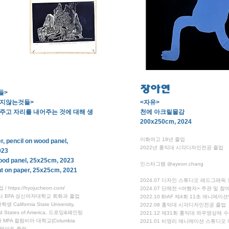
장아연
들>
이지않는것들>
<자유>
주고 자리를 내어주는 것에 대해 생
천에 아크릴물감
200x250cm, 2024
이화여고 18년 졸업
er, pencil on wood panel,
2022년 홍익대 시각디자인전공 졸업
023
wood panel, 25x25cm, 2023
인스타그램 @ayeon.chang
nt on paper, 25x25cm, 2021
2024.07 디자인 스튜디오 레드그래픽
업 /
https://hyojucheon.com/
2024.07 단체전 <여행자> 주관 및 참
 학사 BFA 성신여자대학교 회화과 졸업
2022.10 BIAF 제4회 11초 애니메
 California State University,
2022.08 홍익대 시각디자인전공 졸업
ited States of America, 드로잉&페인팅
2021.12 제31회 홍익대 와우영상제 
사 MFA 컬럼비아 대학교(Columbia
2021.01 비영리 애니메이션 스튜디오
 비주얼아트 졸업