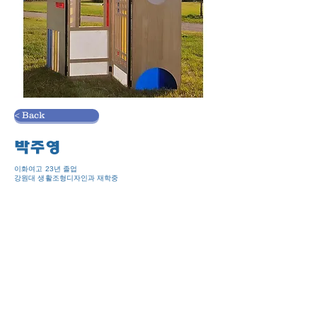
< Back
박주영
이화여고 23년 졸업
강원대 생활조형디자인과 재학중
<은가비>
나무, 아크릴, 한지
120x2.4x160cm, 2024
몬드리안의 그림을 오마쥬하여 한국의 미를 표현하고
자 하였다. 동양의 몬드리안으로 불리는 선교장 동별
당을 병풍으로 재해석하였다. 기와지붕의 자연스러
운 곡률과 원색 아크릴을 통해 빛을 받으면 제목처럼 
은은하고 아름다운 빛이 형성되는 것을 표현하여 은
은하고 자연스러운 한국의 미를 표현하였다.