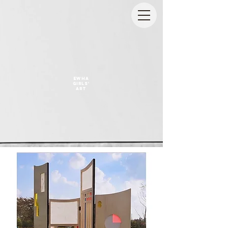
EWHA
GIRLS'
ART