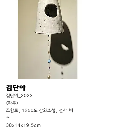
김단아
김단아_2023
<파루>
조합토, 1250도 산화소성, 철사,비
즈
38x14x19.5cm