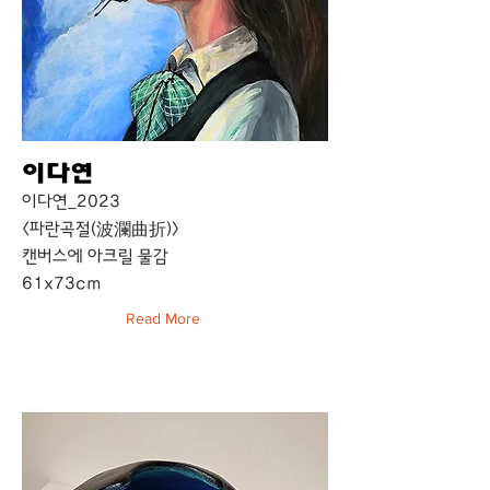
이다연
이다연_2023
<파란곡절(波瀾曲折)>
캔버스에 아크릴 물감
61x73cm
Read More