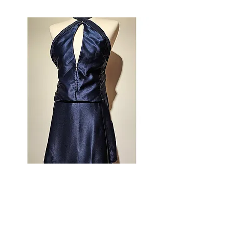
이지수
이지수_2023
<화려하게 하늘로>
천, 비즈